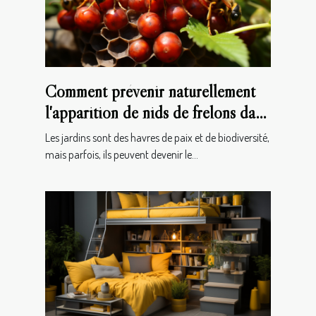
Comment prévenir naturellement
l'apparition de nids de frelons dans
votre jardin
Les jardins sont des havres de paix et de biodiversité,
mais parfois, ils peuvent devenir le...